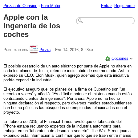
Piezas de Ocasion
›
Foro Motor
Entrar
Registrarse
Apple con la
ingeneria de los
coches
Publicado por
Piezas
–
Ene 14, 2016; 8:28am
Opciones
El posible desarrollo de un auto eléctrico por parte de Apple no altera en
nada los planes de Tesla, referente indiscutido de ese mercado. Así lo
expresó su CEO, Elon Musk, quien agregó además que esta iniciativa
podría expandir la industria.
El ejecutivo aseguró que los planes de la firma de Cupertino son “un
secreto a voces” y añadió: “Es difícil mantener el misterio cuando estás
contratando cientos de ingenieros”. Por ahora, Apple no ha hecho
ninguna declaración al respecto, pero diversos medios estadounidenses
han hecho públicas las búsquedas de empleados relacionadas con el
proyecto.
En febrero de 2015, el Financial Times reveló que el fabricante del
iPhone estaba reclutando expertos de la industria automotriz para
trabajar en un “laboratorio de desarrollo secreto”; The Wall Streer journal
expandió esta información al confirmar que lo que se traen entre manos