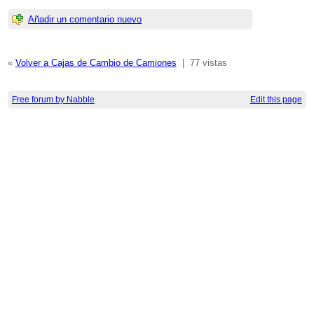
Añadir un comentario nuevo
«
Volver a Cajas de Cambio de Camiones
|
77 vistas
Free forum by Nabble
Edit this page