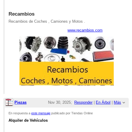
Recambios
Recambios de Coches , Camiones y Motos .
www.recambios.com
Piezas
Nov 30, 2025;
Responder
|
En Árbol
|
Más
11:29am
En respuesta a
este mensaje
publicado por Tiendas Online
Alquiler de Vehículos
Re: Click Rent