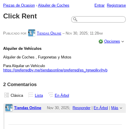
Piezas de Ocasion
›
Alquiler de Coches
Entrar
Registrarse
Click Rent
Publicado por
Tiendas Online
–
Nov 30, 2025; 11:28am
Opciones
Alquiler de Vehículos
Alquiler de Coches , Furgonetas y Motos
Para Alquilar un Vehículo
https://preferredby.me/tiendasonline/preferred/es_tgnwolkvjhyb
2 Comentarios
Clásica
Lista
En Árbol
Tiendas Online
Nov 30, 2025;
Responder
|
En Árbol
|
Más
11:28am
Re: Click Rent