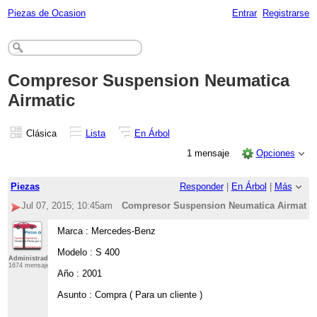
Piezas de Ocasion
Entrar
Registrarse
Compresor Suspension Neumatica
Airmatic
Clásica
Lista
En Árbol
1 mensaje
Opciones
Piezas
Responder
|
En Árbol
|
Más
Jul 07, 2015; 10:45am
Compresor Suspension Neumatica Airmatic
Marca : Mercedes-Benz
Modelo : S 400
Administrador
1674 mensajes
Año : 2001
Asunto : Compra ( Para un cliente )