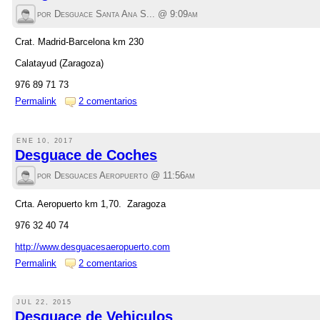
por Desguace Santa Ana S... @
9:09am
Crat. Madrid-Barcelona km 230
Calatayud (Zaragoza)
976 89 71 73
Permalink
2 comentarios
ENE 10, 2017
Desguace de Coches
por Desguaces Aeropuerto @
11:56am
Crta. Aeropuerto km 1,70. Zaragoza
976 32 40 74
http://www.desguacesaeropuerto.com
Permalink
2 comentarios
JUL 22, 2015
Desguace de Vehiculos