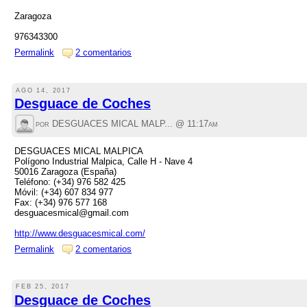
Zaragoza
976343300
Permalink
2 comentarios
AGO 14, 2017
Desguace de Coches
por DESGUACES MICAL MALP... @
11:17am
DESGUACES MICAL MALPICA
Polígono Industrial Malpi
50016 Zaragoza (España)
Teléfono: (+34) 976 582 425
Móvil: (+34) 607 834 977
Fax: (+34) 976 577 168
desguacesmical@gmail.com
http://www.desguacesmical.com/
Permalink
2 comentarios
FEB 25, 2017
Desguace de Coches