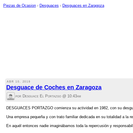
Piezas de Ocasion
›
Desguaces
›
Desguaces en Zaragoza
ABR 10, 2019
Desguace de Coches en Zaragoza
por Desguace El Portazgo @
10:43am
DESGUACES PORTAZGO comienza su actividad en 1982, con su desgu
Una empresa pequeña y con trato familiar dedicada en su totalidad a la r
En aquél entonces nadie imaginábamos toda la repercusión y responsabil