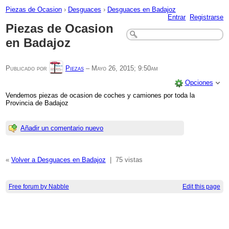
Piezas de Ocasion
›
Desguaces
›
Desguaces en Badajoz
Entrar
Registrarse
Piezas de Ocasion
en Badajoz
Publicado por
Piezas
–
Mayo 26, 2015; 9:50am
Opciones
Vendemos piezas de ocasion de coches y camiones por toda la
Provincia de Badajoz
Añadir un comentario nuevo
«
Volver a Desguaces en Badajoz
|
75 vistas
Free forum by Nabble
Edit this page