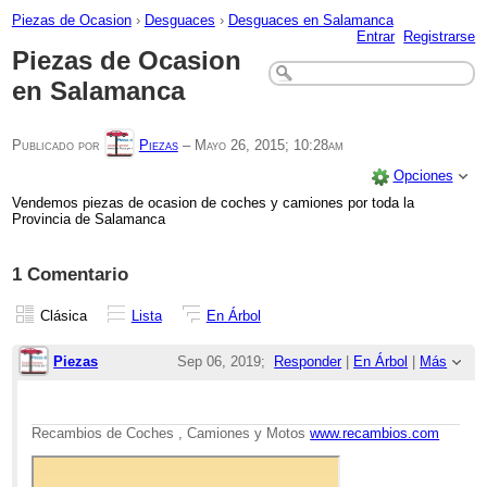
Piezas de Ocasion
›
Desguaces
›
Desguaces en Salamanca
Entrar
Registrarse
Piezas de Ocasion
en Salamanca
Publicado por
Piezas
–
Mayo 26, 2015; 10:28am
Opciones
Vendemos piezas de ocasion de coches y camiones por toda la
Provincia de Salamanca
1 Comentario
Clásica
Lista
En Árbol
Piezas
Sep 06, 2019;
Responder
|
En Árbol
|
Más
10:34am
Re: Piezas de Ocasion en Salamanca
Recambios de Coches , Camiones y Motos
www.recambios.com