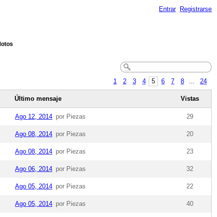
Entrar
Registrarse
Motos
1
2
3
4
5
6
7
8
...
24
Último mensaje
Vistas
Ago 12, 2014
por Piezas
29
Ago 08, 2014
por Piezas
20
Ago 08, 2014
por Piezas
23
Ago 06, 2014
por Piezas
32
Ago 05, 2014
por Piezas
22
Ago 05, 2014
por Piezas
40