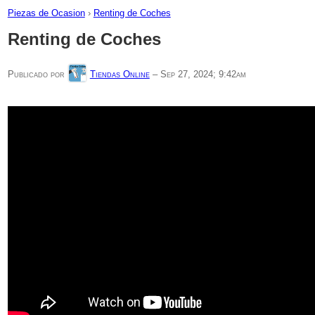
Piezas de Ocasion
›
Renting de Coches
Renting de Coches
Publicado por
Tiendas Online
–
Sep 27, 2024; 9:42am