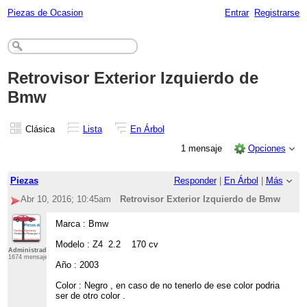
Piezas de Ocasion
Entrar
Registrarse
Retrovisor Exterior Izquierdo de
Bmw
Clásica
Lista
En Árbol
1 mensaje
Opciones
Piezas
Responder
|
En Árbol
|
Más
Abr 10, 2016; 10:45am
Retrovisor Exterior Izquierdo de Bmw
Marca : Bmw
Modelo : Z4 2.2 170 cv
Administrador
1674 mensajes
Año : 2003
Color : Negro , en caso de no tenerlo de ese color podria
ser de otro color .