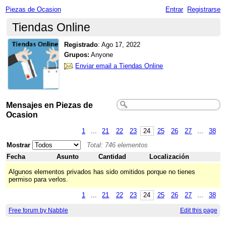
Piezas de Ocasion
Entrar
Registrarse
Tiendas Online
Registrado
:
Ago 17, 2022
Grupos:
Anyone
Enviar email a Tiendas Online
Mensajes en Piezas de
Ocasion
1
...
21
22
23
24
25
26
27
...
38
Mostrar
Total: 746 elementos
Fecha
Asunto
Cantidad
Localización
Algunos elementos privados has sido omitidos porque no tienes
permiso para verlos.
1
...
21
22
23
24
25
26
27
...
38
Free forum by Nabble
Edit this page