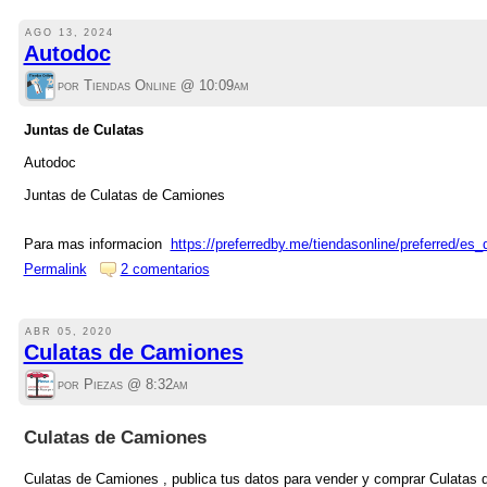
AGO 13, 2024
Autodoc
por Tiendas Online @
10:09am
Juntas de Culatas
Autodoc
Juntas de Culatas de Camiones
Para mas informacion
https://preferredby.me/tiendasonline/preferred/es
Permalink
2 comentarios
ABR 05, 2020
Culatas de Camiones
por Piezas @
8:32am
Culatas de Camiones
Culatas de Camiones , publica tus datos para vender y comprar Culatas