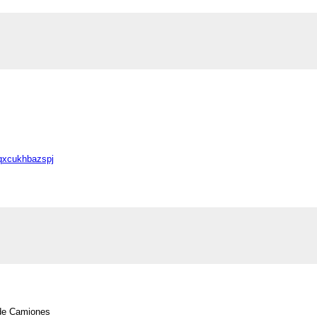
_qxcukhbazspj
 de Camiones