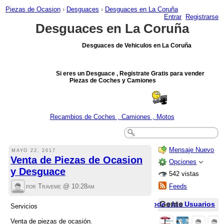
Piezas de Ocasion
›
Desguaces
›
Desguaces en La Coruña
Entrar
Registrarse
Desguaces en La Coruña
Desguaces de Vehiculos en La Coruña
Si eres un Desguace , Registrate Gratis para vender
Piezas de Coches y Camiones
Recambios de Coches , Camiones , Motos
Mensaje Nuevo
MAYO 22, 2017
Venta de Piezas de Ocasion
Opciones
y Desguace
542 vistas
por Traveme @
10:28am
Feeds
Gente
Todos los Usuarios
Servicios
Venta de piezas de ocasión.