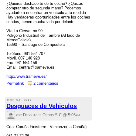
¿Quieres deshacerte de tu coche? ¿Quizás
comprar otro de segunda mano? Podemos
ayudarte a encontrar un vehículo a tu medida.
Hay verdaderas oportunidades entre los coches
usados, tienen mucha vida por delante.
Vía La Cierva, no 90
Polígono Industrial del Tambre (Al lado de
MercaGalicia)
15890 – Santiago de Compostela
Teléfono. 981 554 707
Móvil. 607 140 928
Fax. 981 554 156
Email. central@trameve.es
http://www.trameve.es/
Permalink
2 comentarios
MAR 03, 2017
Desguaces de Vehiculos
por Desguaces Orons S.C @
5:05pm
Crta. Coruña Finisterre . Vimianzo(La Coruña)
981 71 72 36