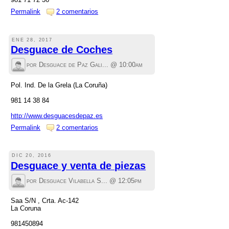
Permalink
2 comentarios
ENE 28, 2017
Desguace de Coches
por Desguace de Paz Gali... @
10:00am
Pol. Ind. De la Grela (La Coruña)
981 14 38 84
http://www.desguacesdepaz.es
Permalink
2 comentarios
DIC 20, 2016
Desguace y venta de piezas
por Desguace Vilabella S... @
12:05pm
Saa S/N , Crta. Ac-142
La Coruna
981450894