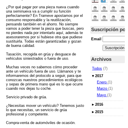
¿Por qué pagar por una pieza nueva cuando
una seminueva va a cumplir su función
perfectamente? En Trameve apostamos por el
consumo responsable y la reutilización,
pensando también en el ahorro. No siempre
vamos a poder tener la pieza que buscas, pero
Suscripción por
no pierdes nada por intentarlo aquí, además te
asesoraremos por si hubiese otra que pudiese
Email
sustituirla. Todas están garantizadas y gozan
de buena calidad.
Tasación, recogida en grúa y desguace de
vehículos siniestrados o fuera de uso.
Archivos
Muchas veces no sabemos cómo proceder
Todos
(7)
ante un vehículo fuera de uso. Llámanos y te
informaremos del protocolo a seguir, para que
▾
2017
conozcas nuestros procedimientos ecológicos
Enero
(1)
y sepas de primera mano qué es lo que ocurre
cuando nos dejas tu coche.
Marzo
(1)
Mayo
(1)
Servicio privado de grúa.
▸
2016
¿Necesitas mover un vehículo? Tenemos justo
lo que necesitas, un servicio de grúa
▸
2015
profesional y competente.
Compra-venta de automóviles de ocasión.